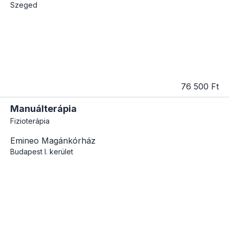
Szeged
76 500 Ft
Manuálterápia
Fizioterápia
Emineo Magánkórház
Budapest
I. kerület