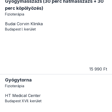
Gyógymasszázs (30 perc hátmasszázs + 30
perc köpölyözés)
Fizioterápia
Budai Corvin Klinika
Budapest
I. kerület
15 990 Ft
Gyógytorna
Fizioterápia
HT Medical Center
Budapest
XVII. kerület