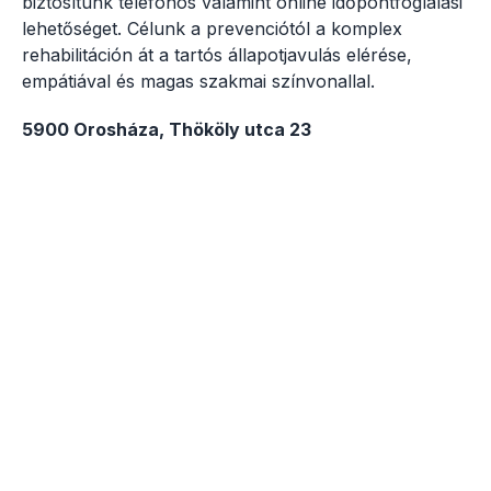
biztosítunk telefonos valamint online időpontfoglalási
lehetőséget. Célunk a prevenciótól a komplex
rehabilitáción át a tartós állapotjavulás elérése,
empátiával és magas szakmai színvonallal.
5900 Orosháza, Thököly utca 23