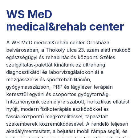
WS MeD
medical&rehab center
A WS MeD medical&rehab center Orosháza
belvárosában, a Thököly utca 23. szám alatt működő
egészségügyi és rehabilitációs központ. Széles
szolgáltatás‑palettát kínálunk az ultrahang
diagnosztikától és laborvizsgálatokon át a
mozgásszervi és sportrehabilitáción,
gyógymasszázson, PRP és lágylézer terápián
keresztül egyéni és csoportos gyógytornáig.
Intézményünk személyre szabott, holisztikus ellátást
nyújt, modern fizikoterápiás eszközökkel és
fascia‑központú megközelítéssel, tapasztalt
szakemberek közreműködésével. A rendelő teljesen
akadálymentesített, a bejutást mobil rámpa segíti, és