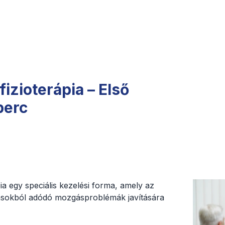
fizioterápia – Első
perc
pia egy speciális kezelési forma, amely az
ásokból adódó mozgásproblémák javítására