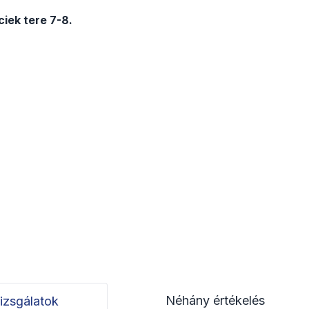
iek tere 7-8.
Néhány értékelés
izsgálatok