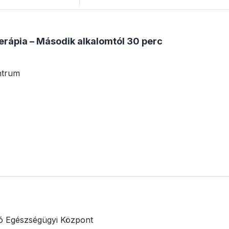
terápia – Második alkalomtól 30 perc
ntrum
ió Egészségügyi Központ