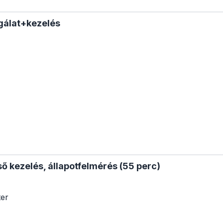
sgálat+kezelés
ő kezelés, állapotfelmérés (55 perc)
ter