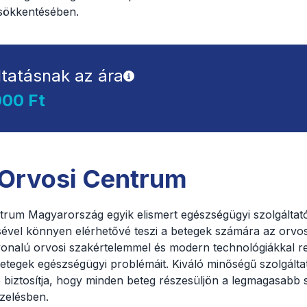
csökkentésében.
ltatásnak az ára
000 Ft
 Orvosi Centrum
trum Magyarország egyik elismert egészségügyi szolgáltató
ével könnyen elérhetővé teszi a betegek számára az orvosi
onalú orvosi szakértelemmel és modern technológiákkal r
etegek egészségügyi problémáit. Kiváló minőségű szolgálta
biztosítja, hogy minden beteg részesüljön a legmagasabb s
zelésben.