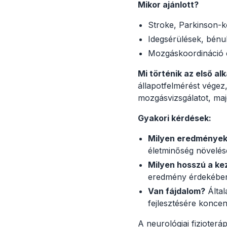
Mikor ajánlott?
Stroke, Parkinson-kó
Idegsérülések, bénul
Mozgáskoordináció 
Mi történik az első a
állapotfelmérést végez,
mozgásvizsgálatot, majd
Gyakori kérdések:
Milyen eredmények
életminőség növelés
Milyen hosszú a ke
eredmény érdekébe
Van fájdalom?
Által
fejlesztésére koncen
A neurológiai fizioterá