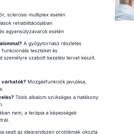
r, sclerosis multiplex esetén
ások rehabilitációjában
és egyensúlyzavarok esetén
lkalommal?
A gyógytornász részletes
 funkcionális teszteket és
 személyre szabott kezelési tervet készít.
 várhatók?
Mozgásfunkciók javulása,
e.
zelés?
Több alkalom szükséges a hatékony
n.
ában nem, a terápia a képességek
trál.
pia segít az idegrendszeri problémák okozta