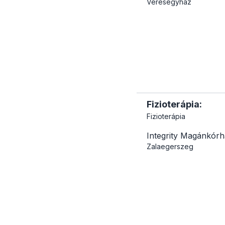
Veresegyház
Fizioterápia:
Fizioterápia
Integrity Magánkór
Zalaegerszeg