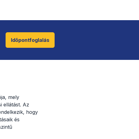
Időpontfoglalás
ja, mely
 ellátást. Az
endelkezik, hogy
tásaik és
zintű