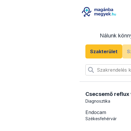
Nálunk könn
Szakterület
S
Szakrendelés 
Csecsemő reflux v
Diagnosztika
Endocam
Székesfehérvár