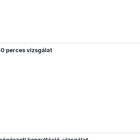
30 perces vizsgálat
égészeti konzultáció, vizsgálat