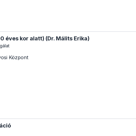
 éves kor alatt) (Dr. Málits Erika)
gálat
osi Központ
táció