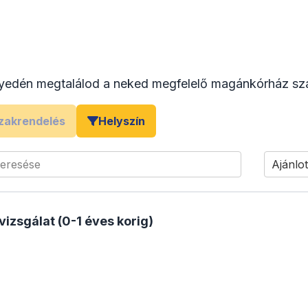
yedén megtalálod a neked megfelelő magánkórház sza
zakrendelés
Helyszín
keresése
Ajánlot
izsgálat (0-1 éves korig)