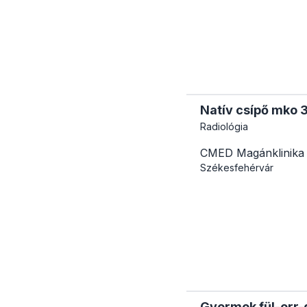
Natív csípő mko 
Radiológia
CMED Magánklinika
Székesfehérvár
Gyermek fül-orr-g