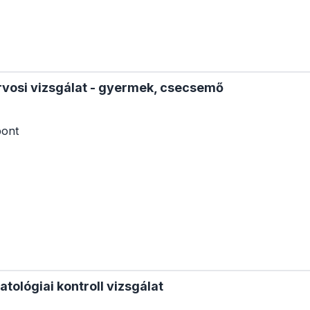
rvosi vizsgálat - gyermek, csecsemő
pont
ológiai kontroll vizsgálat