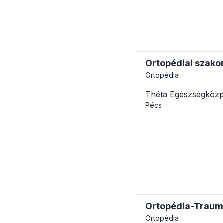
Ortopédiai szako
Ortopédia
Théta Egészségköz
Pécs
Ortopédia-Traumat
Ortopédia