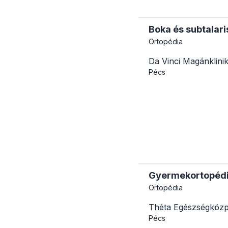
Boka és subtalari
Ortopédia
Da Vinci Magánklini
Pécs
Gyermekortopédia
Ortopédia
Théta Egészségköz
Pécs