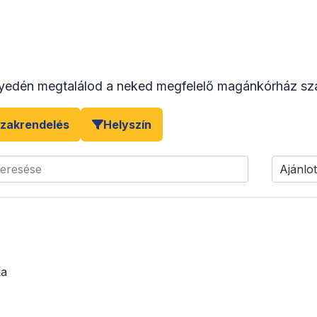
yedén megtalálod a neked megfelelő magánkórház sza
zakrendelés
Helyszín
keresése
Ajánlot
ka