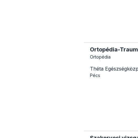
Ortopédia-Trauma
Ortopédia
Théta Egészségköz
Pécs
Szakorvosi vizsgá