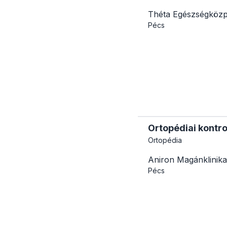
Théta Egészségköz
Pécs
Ortopédiai kontro
Ortopédia
Aniron Magánklinika
Pécs