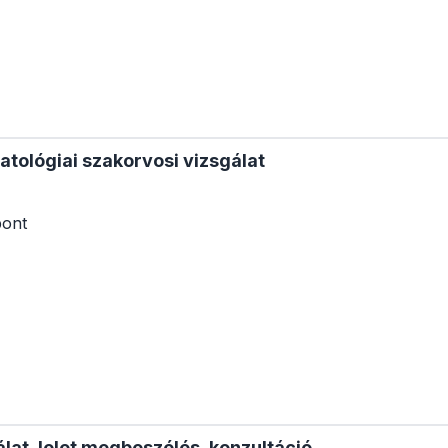
tológiai szakorvosi vizsgálat
pont
lat, lelet megbeszélés, konzultáció