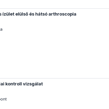
s ízület elülső és hátsó arthroscopia
ka
i kontroll vizsgálat
pont