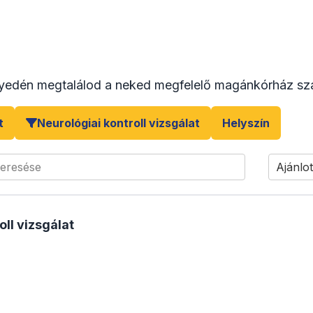
yedén megtalálod a neked megfelelő magánkórház sza
t
Neurológiai kontroll vizsgálat
Helyszín
keresése
Ajánlot
oll vizsgálat