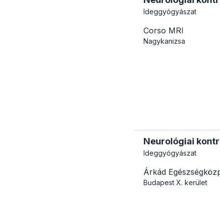
Ideggyógyászat
Corso MRI
Nagykanizsa
Neurológiai kontr
Ideggyógyászat
Árkád Egészségköz
Budapest
X. kerület