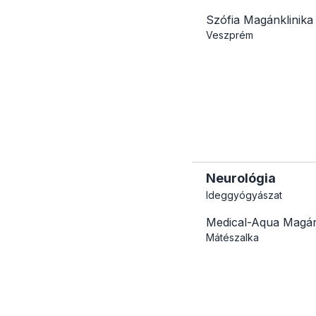
Szófia Magánklinika 
Veszprém
Neurológia
Ideggyógyászat
Medical-Aqua Magán
Mátészalka