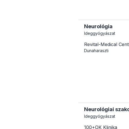
Neurológia
Ideggyógyászat
Revital-Medical Cen
Dunaharaszti
Neurológiai szako
Ideggyógyászat
100+OK Klinika