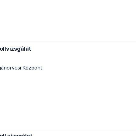
ollvizsgálat
ánorvosi Központ
oll vizsgálat