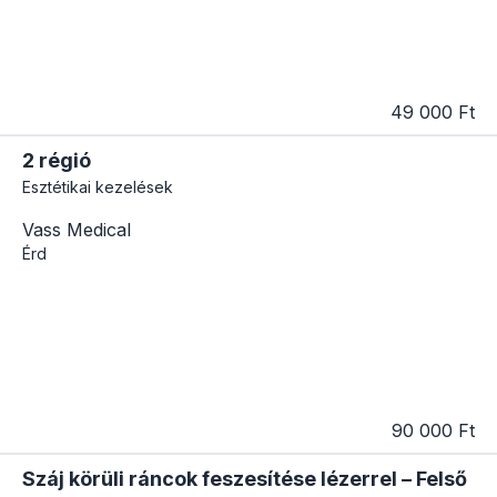
49 000 Ft
2 régió
Esztétikai kezelések
Vass Medical
Érd
90 000 Ft
Száj körüli ráncok feszesítése lézerrel – Felső