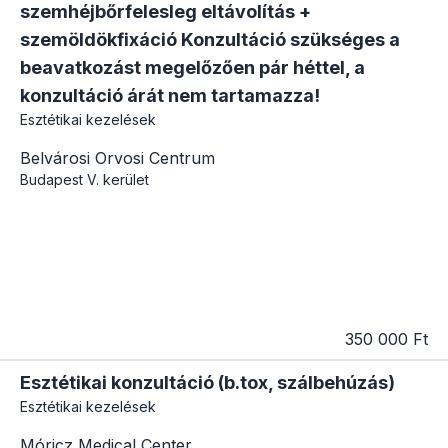
szemhéjbőrfelesleg eltávolítás +
szemöldökfixáció Konzultáció szükséges a
beavatkozást megelőzően pár héttel, a
konzultáció árát nem tartamazza!
Esztétikai kezelések
Belvárosi Orvosi Centrum
Budapest
V. kerület
350 000 Ft
Esztétikai konzultáció (b.tox, szálbehúzás)
Esztétikai kezelések
Móricz Medical Center