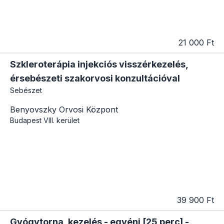
21 000 Ft
Szkleroterápia injekciós visszérkezelés,
érsebészeti szakorvosi konzultációval
Sebészet
Benyovszky Orvosi Központ
Budapest
VIII. kerület
39 900 Ft
Gyógytorna, kezelés - egyéni [25 perc] -