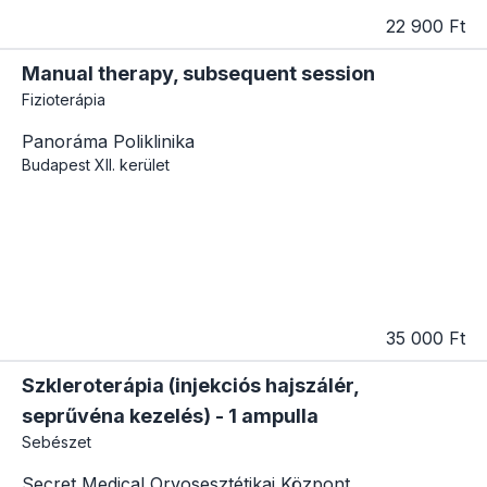
22 900 Ft
Manual therapy, subsequent session
Fizioterápia
Panoráma Poliklinika
Budapest
XII. kerület
35 000 Ft
Szkleroterápia (injekciós hajszálér,
seprűvéna kezelés) - 1 ampulla
Sebészet
Secret Medical Orvosesztétikai Központ