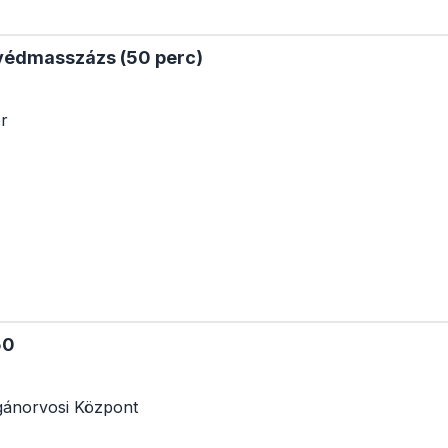
védmasszázs (50 perc)
r
50
ánorvosi Központ