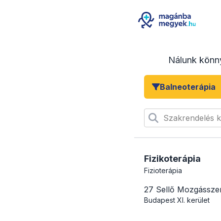
Nálunk könn
Balneoterápia
Szakrendelés 
Fizikoterápia
Fizioterápia
27 Sellő Mozgássze
Budapest
XI. kerület