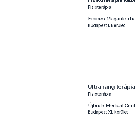
Fizioterápia
Emineo Magánkórh
Budapest
I. kerület
Ultrahang terápi
Fizioterápia
Újbuda Medical Cen
Budapest
XI. kerület