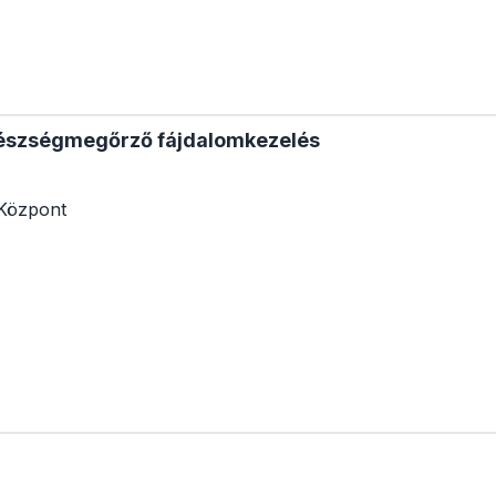
gészségmegőrző fájdalomkezelés
Központ
a