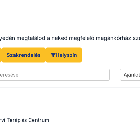
yedén megtalálod a neked megfelelő magánkórház sza
Szakrendelés
Helyszín
keresése
Ajánlot
rvi Terápiás Centrum