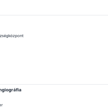
zségközpont
ngiográfia
er