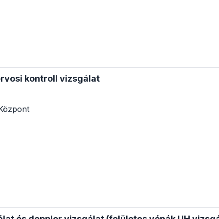
rvosi kontroll vizsgálat
Központ
lat és doppler vizsgálat (felületes vénák UH vizsgá