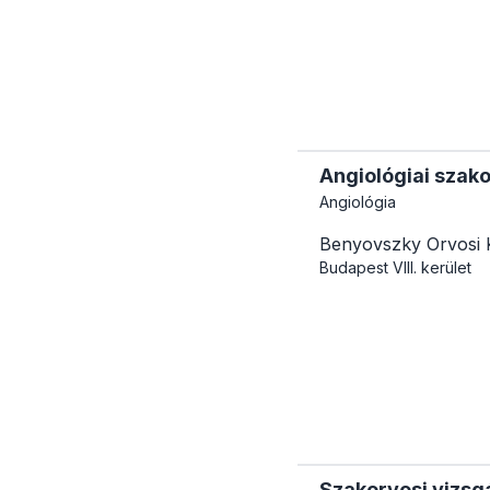
Angiológiai szako
Angiológia
Benyovszky Orvosi 
Budapest
VIII. kerület
Szakorvosi vizsgá