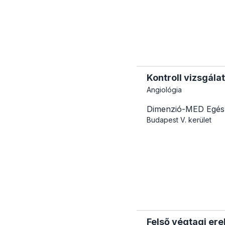
Kontroll vizsgála
Angiológia
Dimenzió-MED Egés
Budapest
V. kerület
Felső végtagi ere