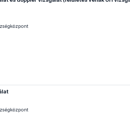
zségközpont
álat
zségközpont