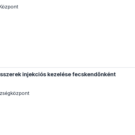
Központ
isszerek injekciós kezelése fecskendőnként
zségközpont