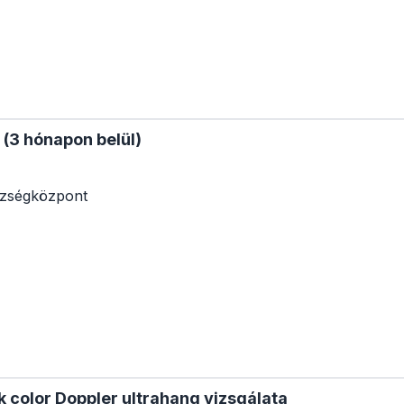
t (3 hónapon belül)
zségközpont
k color Doppler ultrahang vizsgálata