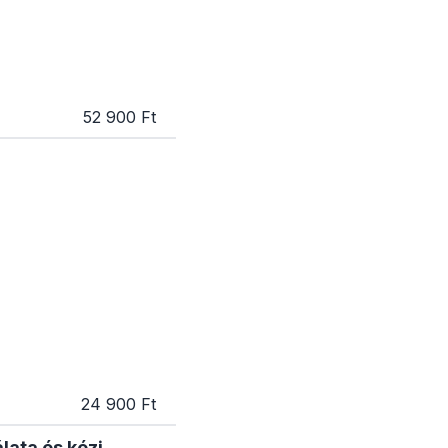
52 900 Ft
24 900 Ft
lata és kézi