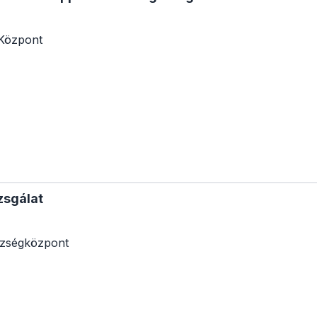
Központ
zsgálat
zségközpont