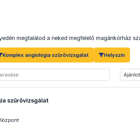
yedén megtalálod a neked megfelelő magánkórház sza
Komplex angiológia szűrővizsgálat
Helyszín
keresése
Ajánlot
ia szűrővizsgálat
Központ