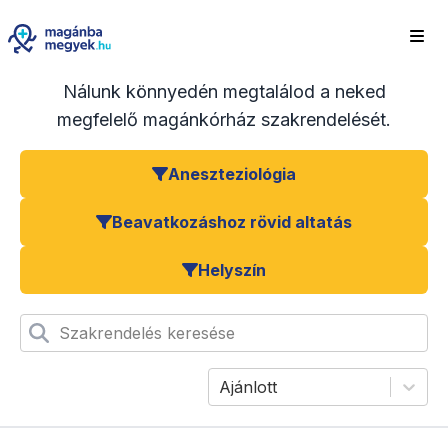
Nálunk könnyedén megtalálod a neked
megfelelő magánkórház szakrendelését.
Aneszteziológia
Beavatkozáshoz rövid altatás
Helyszín
Szakrendelés keresése
Ajánlott