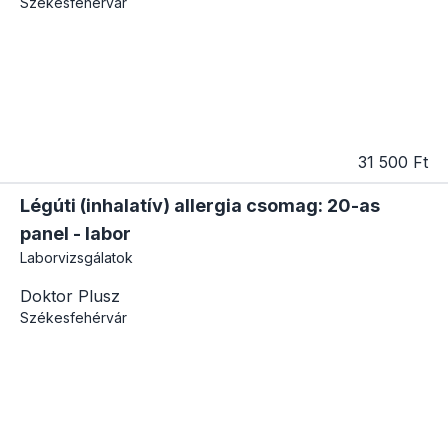
Székesfehérvár
31 500 Ft
Légúti (inhalatív) allergia csomag: 20-as
panel - labor
Laborvizsgálatok
Doktor Plusz
Székesfehérvár