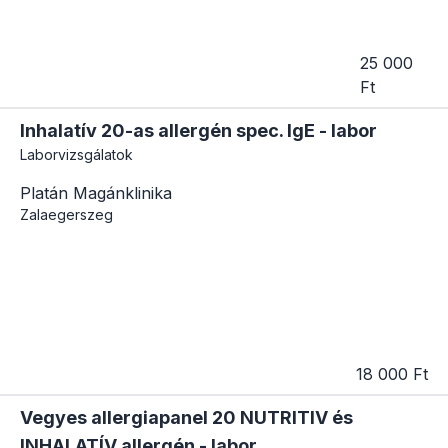
25 000
Ft
Inhalatív 20-as allergén spec. IgE - labor
Laborvizsgálatok
Platán Magánklinika
Zalaegerszeg
18 000 Ft
Vegyes allergiapanel 20 NUTRITIV és
INHALATÍV allergén - labor