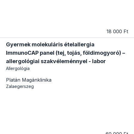
18 000 Ft
Gyermek molekuláris ételallergia
ImmunoCAP panel (tej, tojás, földimogyoró) –
allergológiai szakvéleménnyel - labor
Allergológia
Platán Magánklinika
Zalaegerszeg
60 000 Ft