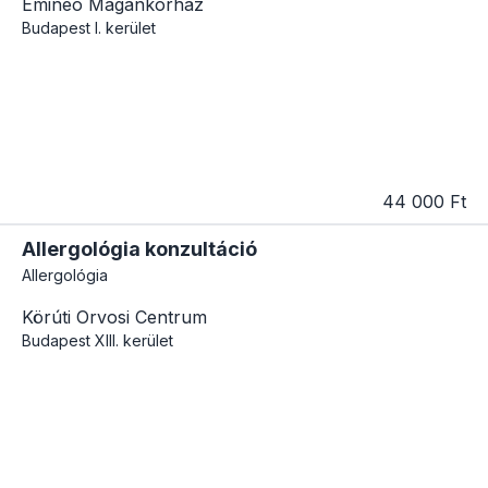
Emineo Magánkórház
Budapest
I. kerület
44 000 Ft
Allergológia konzultáció
Allergológia
Körúti Orvosi Centrum
Budapest
XIII. kerület