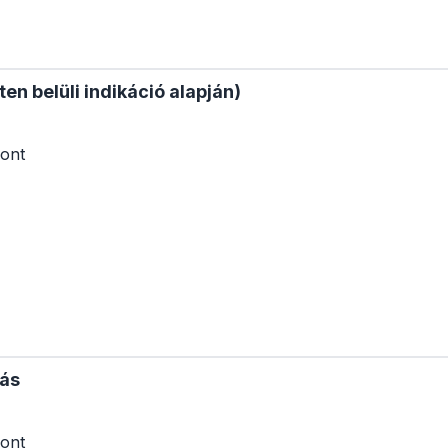
en belüli indikáció alapján)
ont
dás
ont