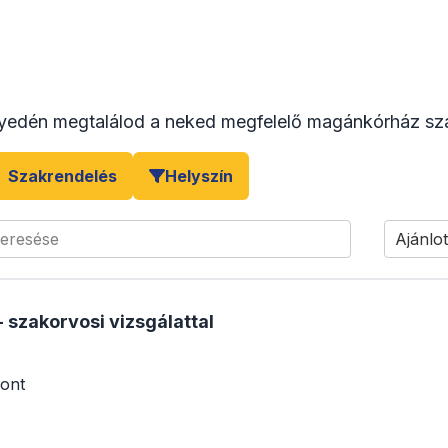
yedén megtalálod a neked megfelelő magánkórház sza
Szakrendelés
Helyszín
keresése
Ajánlot
- szakorvosi vizsgálattal
ont