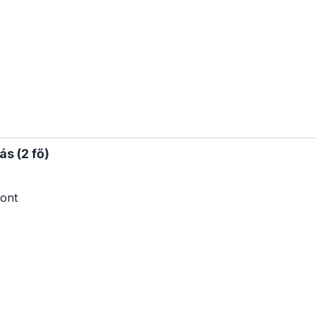
s (2 fő)
ont