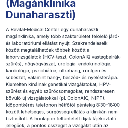
(Magánklinika
Dunaharaszti)
A Revital-Medical Center egy dunaharaszti
magánklinika, amely több szakterületet felölelő járó-
és laboratóriumi ellátást nyújt. Szakrendeléseik
között megtalálhatóak többek között a
laborvizsgálatok (HCV-teszt, ColonAIQ vastagbélrák-
szűrés), nőgyógyászat, urológia, endokrinológia,
kardiológia, pszichiátria, ultrahang, röntgen és
sebészet, valamint hang-, beszéd- és nyelésterápia.
Kiemelten kínálnak genetikai vizsgálatokat, HPV-
szűrést és egyéb szűrőcsomagokat; rendszeresen
bővülő új vizsgálatokkal (pl. ColonAIQ, NIPT).
Időpontkérés telefonon hétfőtől péntekig 8:30–18:00
között lehetséges, sürgősségi ellátás a klinikán nem
biztosított. A honlapon feltüntetett díjak tájékoztató
jellegűek, a pontos összeget a vizsgálat után az