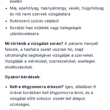
esetén
Máj, epehólyag, hasnyálmirigy, vesék, húgyhólyag
és női nemi szervek vizsgálatára
Rutinszerű szűrés céljából
Korábbi hasi műtétek vagy betegségek
utánkövetésére
Mi történik a vizsgálat során?
A páciens hanyatt
fekszik, a hasfalra zselét visznek fel, majd
ultrahangfej segítségével vizsgálják a szerveket.
Vizsgálják a méretüket, szerkezetüket, esetleges
elváltozásokat.
Gyakori kérdések:
Kell-e éhgyomorra érkezni?
Igen, általában 6
órával korábban kell éhgyomorra lenni, és a
vizsgálat előtt sokszor vizelet telt állapot
szükséges.