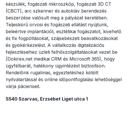
készülék, fogászati mikroszkóp, fogászati 3D CT
(CBCT), arc szkenner és autokláv berendezés
beszerzése valósult meg a pályázat keretében.
Teljeskörű orvosi és fogászati ellátást nyújtunk,
beleértve implantációt, esztétikai fogászatot, kivehető
és fix fogpótlásokat, szájsebészeti beavatkozásokat
és gyökérkezelést. A vállalkozás digitalizációs
fejlesztéseihez üzleti felhőszolgáltatásokat vezet be
(Dokirex.net medikai CRM és Microsoft 365), hogy
ügyfélbarát, hatékony ügyintézést biztosítson.
Rendelőnk rugalmas, egyeztetéshez kötött
nyitvatartással és online időpontfoglalási lehetőséggel
várja pácienseit.
5540 Szarvas, Erzsébet Liget utca 1