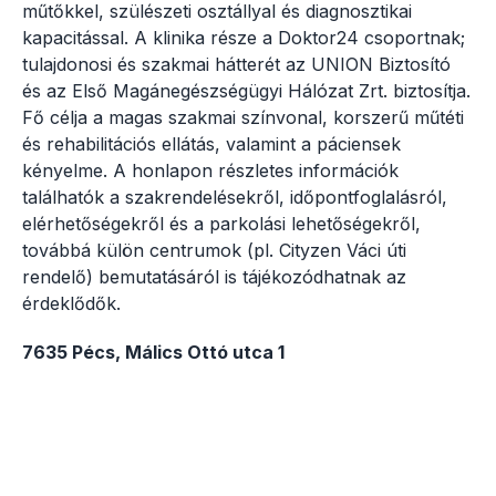
műtőkkel, szülészeti osztállyal és diagnosztikai
kapacitással. A klinika része a Doktor24 csoportnak;
tulajdonosi és szakmai hátterét az UNION Biztosító
és az Első Magánegészségügyi Hálózat Zrt. biztosítja.
Fő célja a magas szakmai színvonal, korszerű műtéti
és rehabilitációs ellátás, valamint a páciensek
kényelme. A honlapon részletes információk
találhatók a szakrendelésekről, időpontfoglalásról,
elérhetőségekről és a parkolási lehetőségekről,
továbbá külön centrumok (pl. Cityzen Váci úti
rendelő) bemutatásáról is tájékozódhatnak az
érdeklődők.
7635 Pécs, Málics Ottó utca 1