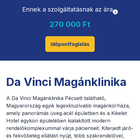
Ennek a szolgáltatásnak az ára
270 000 Ft
Időpontfoglalás
Da Vinci Magánklinika
A Da Vinci Magánklinika Pécsett található,
Magyarország egyik legexkluzívabb magánkórháza,
amely panorámás üveg‑acél épületben és a Kikelet
Hotel egykori épületében kialakított modern
rendelőkomplexummal várja pácienseit. Kiterjedt járó-
és fekvőbeteg ellátást nyújt, több szakrendelővel,