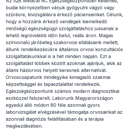
Az IQB Medical RC Egészségközpontban kellemes,
budai környezetben várjuk gyógyulni vágyó vagy
szűrésre, kivizsgálásra érkező pácienseinket. Célunk,
hogy a hozzánk érkező vendégek kiemelkedő
minőségű egészségügyi szolgáltatáshoz jussanak a
lehető legrövidebb időn belül, reális áron. Magas
színvonalú járóbeteg szakorvosi ellátásaink mellett,
állunk rendelkezésükre általános orvosi konzultációs
szolgáltatásunkkal is a hét minden napján. Ezt a
szolgáltatást többek között azoknak ajánljuk, akik az
állami háziorvos helyett keresnek alternatívát.
Orvoscsapatunk mindegyike kimagasló szakmai
képzettséggel és tapasztalattal rendelkezik.
Egészségközpontunk számos modern diagnosztikai
eszközzel felszerelt. Laborunk Magyarországon
egyedül álló módon 80 féle azonnali gyors
laborvizsgálat elvégzésével támogatja orvosainkat az
azonnali diagnózis felállításában és a terápia
megkezdésében.