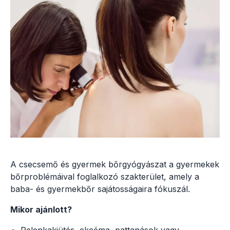
A csecsemő és gyermek bőrgyógyászat a gyermekek
bőrproblémáival foglalkozó szakterület, amely a
baba- és gyermekbőr sajátosságaira fókuszál.
Mikor ajánlott?
Pelenkakiütés, ekcéma, pattanások vagy