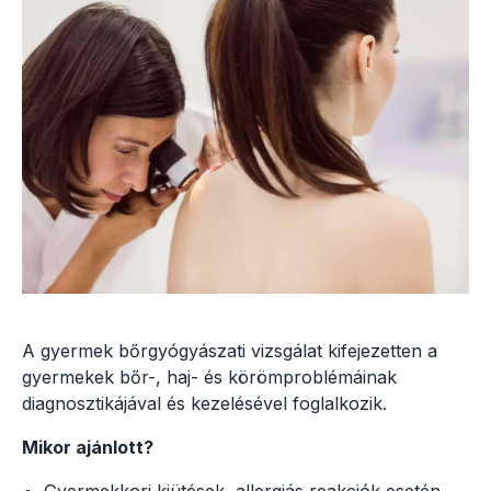
A gyermek bőrgyógyászati vizsgálat kifejezetten a
gyermekek bőr-, haj- és körömproblémáinak
diagnosztikájával és kezelésével foglalkozik.
Mikor ajánlott?
Gyermekkori kiütések, allergiás reakciók esetén