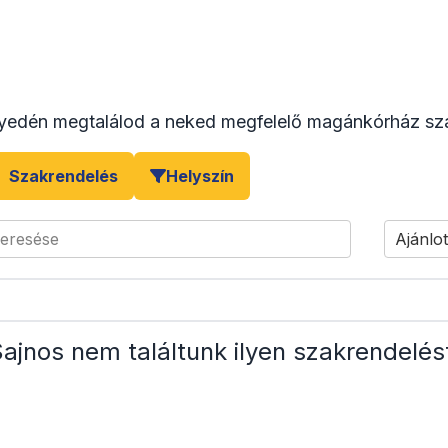
yedén megtalálod a neked megfelelő magánkórház sza
Szakrendelés
Helyszín
keresése
Ajánlot
ajnos nem találtunk ilyen szakrendelés