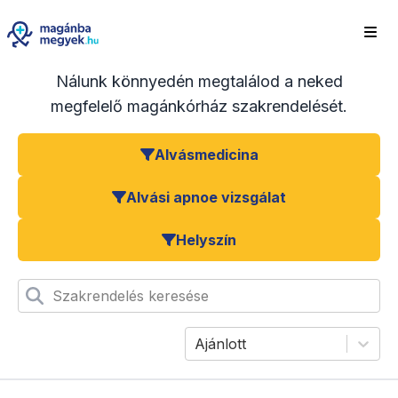
Nálunk könnyedén megtalálod a neked
megfelelő magánkórház szakrendelését.
Alvásmedicina
Alvási apnoe vizsgálat
Helyszín
Szakrendelés keresése
Ajánlott