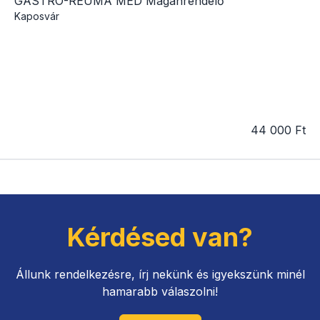
GASTRO-REUMA MED Magánrendelő
Kaposvár
44 000 Ft
Kérdésed van?
Állunk rendelkezésre, írj nekünk és igyekszünk minél
hamarabb válaszolni!