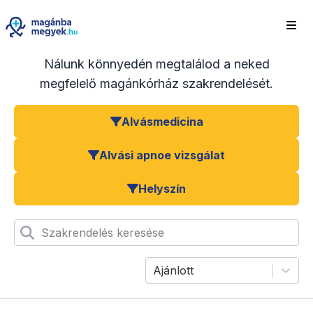
Nálunk könnyedén megtalálod a neked
megfelelő magánkórház szakrendelését.
Alvásmedicina
Alvási apnoe vizsgálat
Helyszín
Szakrendelés keresése
Ajánlott