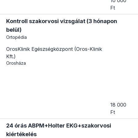
10 000
Ft
Kontroll szakorvosi vizsgálat (3 hónapon
belül)
Ortopédia
OrosKlinik Egészségközpont (Oros-Klinik
Kft.)
Orosháza
18 000
Ft
24 órás ABPM+Holter EKG+szakorvosi
kiértékelés