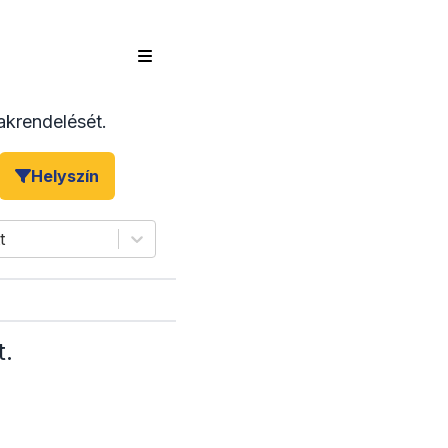
krendelését.
Helyszín
t
t
.