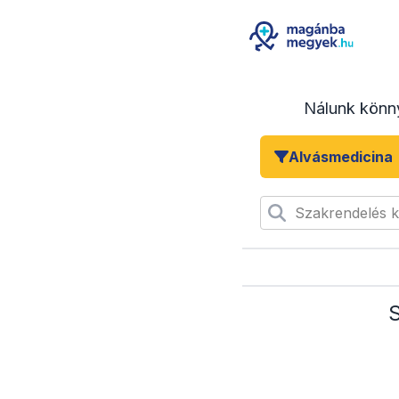
Nálunk könn
Alvásmedicina
Szakrendelés 
S