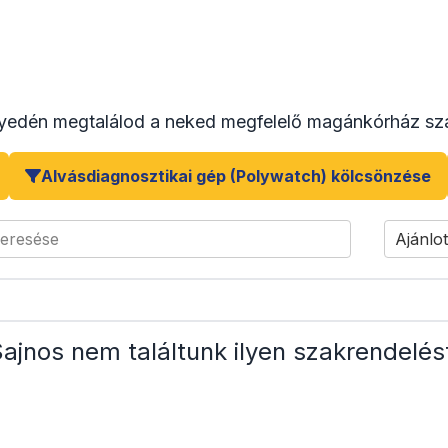
yedén megtalálod a neked megfelelő magánkórház sza
Alvásdiagnosztikai gép (Polywatch) kölcsönzése
keresése
Ajánlot
ajnos nem találtunk ilyen szakrendelés