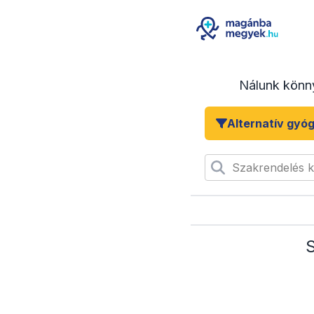
Nálunk könn
Alternatív gyó
Szakrendelés 
S