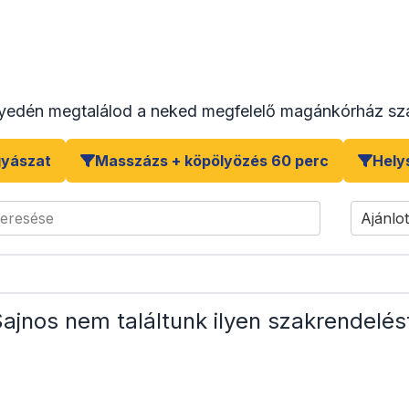
yedén megtalálod a neked megfelelő magánkórház sza
gyászat
Masszázs + köpölyözés 60 perc
Hely
keresése
Ajánlot
ajnos nem találtunk ilyen szakrendelés