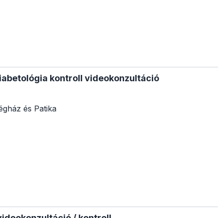
abetológia kontroll videokonzultáció
égház és Patika
ideokonzultáció / kontroll