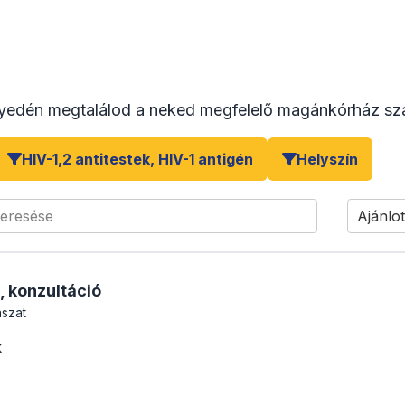
yedén megtalálod a neked megfelelő magánkórház sza
HIV-1,2 antitestek, HIV-1 antigén
Helyszín
keresése
Ajánlot
, konzultáció
szat
k