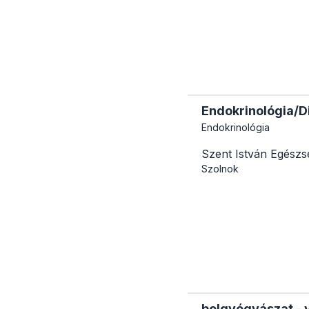
Endokrinológia/Di
Endokrinológia
Szent István Egészs
Szolnok
belgyógyászat - v