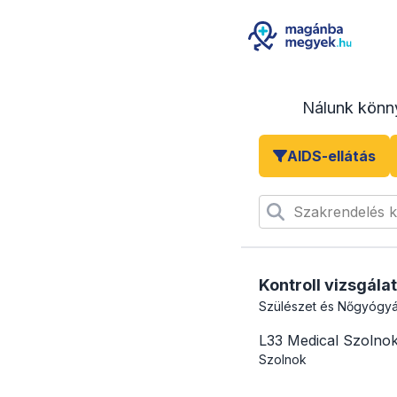
Nálunk könn
AIDS-ellátás
Szakrendelés 
Kontroll vizsgálat
Szülészet és Nőgyógyá
L33 Medical Szolno
Szolnok