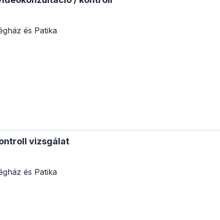
égház és Patika
ontroll vizsgálat
égház és Patika