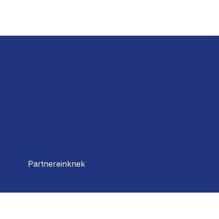
Partnereinknek
@maganbamegyek.hu