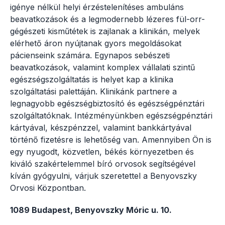
igénye nélkül helyi érzéstelenítéses ambuláns
beavatkozások és a legmodernebb lézeres fül-orr-
gégészeti kisműtétek is zajlanak a klinikán, melyek
elérhető áron nyújtanak gyors megoldásokat
pácienseink számára. Egynapos sebészeti
beavatkozások, valamint komplex vállalati szintű
egészségszolgáltatás is helyet kap a klinika
szolgáltatási palettáján. Klinikánk partnere a
legnagyobb egészségbiztosító és egészségpénztári
szolgáltatóknak. Intézményünkben egészségpénztári
kártyával, készpénzzel, valamint bankkártyával
történő fizetésre is lehetőség van. Amennyiben Ön is
egy nyugodt, közvetlen, békés környezetben és
kiváló szakértelemmel bíró orvosok segítségével
kíván gyógyulni, várjuk szeretettel a Benyovszky
Orvosi Központban.
1089 Budapest, Benyovszky Móric u. 10.