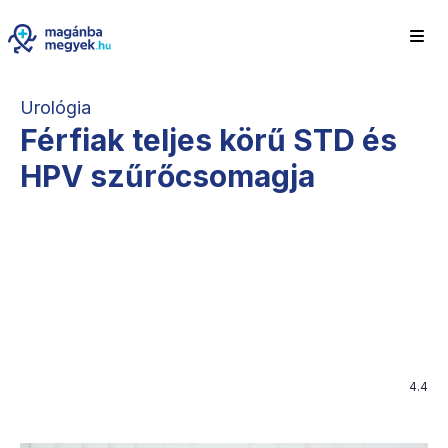
Urológia
Férfiak teljes körű STD és
HPV szűrőcsomagja
4.4