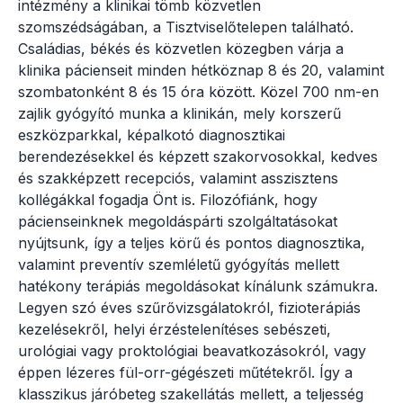
intézmény a klinikai tömb közvetlen
szomszédságában, a Tisztviselőtelepen található.
Családias, békés és közvetlen közegben várja a
klinika pácienseit minden hétköznap 8 és 20, valamint
szombatonként 8 és 15 óra között. Közel 700 nm-en
zajlik gyógyító munka a klinikán, mely korszerű
eszközparkkal, képalkotó diagnosztikai
berendezésekkel és képzett szakorvosokkal, kedves
és szakképzett recepciós, valamint asszisztens
kollégákkal fogadja Önt is. Filozófiánk, hogy
pácienseinknek megoldáspárti szolgáltatásokat
nyújtsunk, így a teljes körű és pontos diagnosztika,
valamint preventív szemléletű gyógyítás mellett
hatékony terápiás megoldásokat kínálunk számukra.
Legyen szó éves szűrővizsgálatokról, fizioterápiás
kezelésekről, helyi érzéstelenítéses sebészeti,
urológiai vagy proktológiai beavatkozásokról, vagy
éppen lézeres fül-orr-gégészeti műtétekről. Így a
klasszikus járóbeteg szakellátás mellett, a teljesség