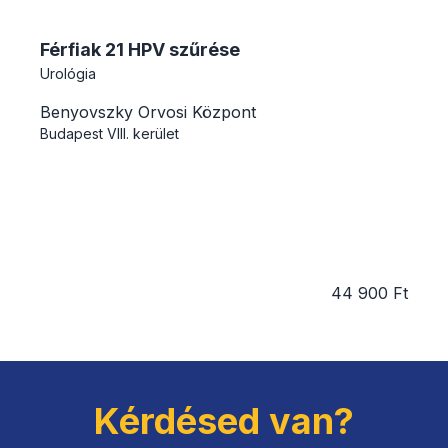
Férfiak 21 HPV szűrése
Urológia
Benyovszky Orvosi Központ
Budapest
VIII. kerület
44 900 Ft
Kérdésed van?