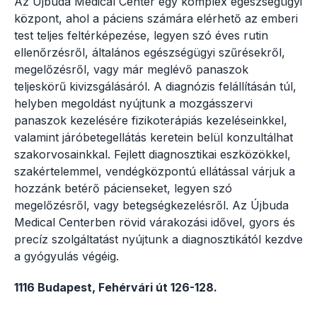
Az Újbuda Medical Center egy komplex egészségügyi
központ, ahol a páciens számára elérhető az emberi
test teljes feltérképezése, legyen szó éves rutin
ellenőrzésről, általános egészségügyi szűrésekről,
megelőzésről, vagy már meglévő panaszok
teljeskörű kivizsgálásáról. A diagnózis felállításán túl,
helyben megoldást nyújtunk a mozgásszervi
panaszok kezelésére fizikoterápiás kezeléseinkkel,
valamint járóbetegellátás keretein belül konzultálhat
szakorvosainkkal. Fejlett diagnosztikai eszközökkel,
szakértelemmel, vendégközpontú ellátással várjuk a
hozzánk betérő pácienseket, legyen szó
megelőzésről, vagy betegségkezelésről. Az Újbuda
Medical Centerben rövid várakozási idővel, gyors és
precíz szolgáltatást nyújtunk a diagnosztikától kezdve
a gyógyulás végéig.
1116 Budapest, Fehérvári út 126-128.