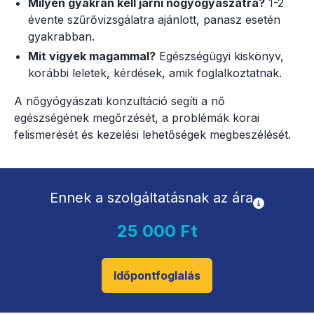
Milyen gyakran kell járni nőgyógyászatra?
1-2
évente szűrővizsgálatra ajánlott, panasz esetén
gyakrabban.
Mit vigyek magammal?
Egészségügyi kiskönyv,
korábbi leletek, kérdések, amik foglalkoztatnak.
A nőgyógyászati konzultáció segíti a nő
egészségének megőrzését, a problémák korai
felismerését és kezelési lehetőségek megbeszélését.
Ennek a szolgáltatásnak az ára
25 000 Ft
Időpontfoglalás