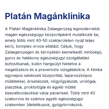
Platán Magánklinika
A Platán Magánklinika Zalaegerszeg legmodernebb
magán-egészségügyi központjaként mutatkozik be,
amely több mint 40–50 szakterületen nyújt teljes
körű, komplex orvosi ellátást. Céljuk, hogy
Zalaegerszegen és környékén kiemelkedő minőségű,
gyors és hatékony egészségügyi szolgáltatást
biztosítsanak, külön hangsúlyt fektetve a
megelőzésre és a prevenciós vizsgálatokra. A klinika
egynapos sebészeti központtal, laparoszkópos
műtétekkel, érsebészeti, nőgyógyászati, urológiai,
plasztikai, proktológiai és egyéb műtéti
beavatkozásokkal várja pácienseit. Több mint 40
szakorvos és számos egyéb egészségügyi
szakember (dietetikusok, gyógytornászok,