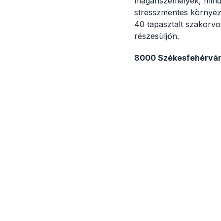
magánszemélyek, mind v
stresszmentes környeze
40 tapasztalt szakorvo
részesüljön.
8000 Székesfehérvár,