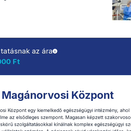
ltatásnak az ára
000 Ft
 Magánorvosi Központ
i Központ egy kiemelkedő egészségügyi intézmény, ahol 
elme az elsődleges szempont. Magasan képzett szakorvoso
skörű szolgáltatásokkal kínálnak komplex egészségügyi szo