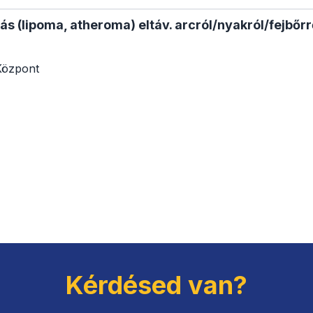
zás (lipoma, atheroma) eltáv. arcról/nyakról/fejbőrr
Központ
Kérdésed van?