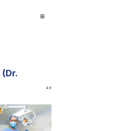
 (Dr.
4.6