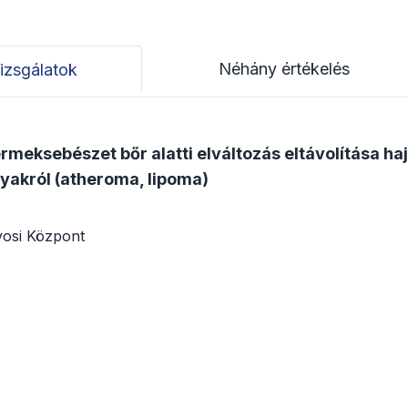
Néhány értékelés
izsgálatok
meksebészet bőr alatti elváltozás eltávolítása ha
nyakról (atheroma, lipoma)
osi Központ