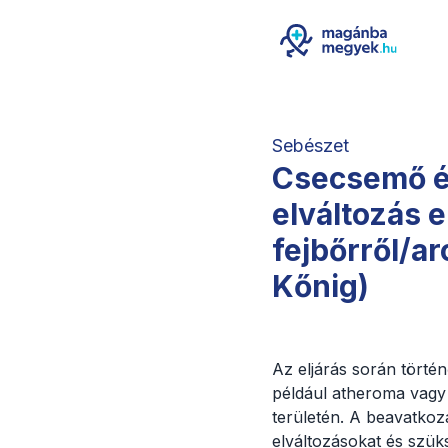
Sebészet
Csecsemő és
elváltozás e
fejbőrről/ar
Kőnig)
Az eljárás során történő
például atheroma vagy 
területén. A beavatkozá
elváltozásokat és szük