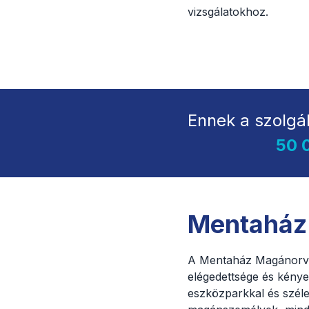
vizsgálatokhoz.
Ennek a szolgá
50 
Mentaház
A Mentaház Magánorvos
elégedettsége és kény
eszközparkkal és széle