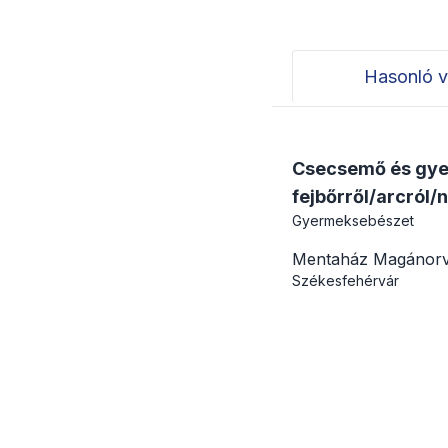
Hasonló v
Csecsemő és gyer
fejbőrről/arcról/
Gyermeksebészet
Mentaház Magánorv
Székesfehérvár