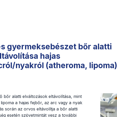
 gyermeksebészet bőr alatti
ltávolítása hajas
cról/nyakról (atheroma, lipoma)
 bőr alatti elváltozások eltávolítása, mint
lipoma a hajas fejbőr, az arc vagy a nyak
s során az orvos eltávolítja a bőr alatti
ség esetén szövetmintát vesz a további