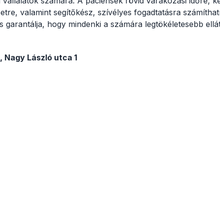
állalatok számára. A páciensek rövid várakozási időre, k
tre, valamint segítőkész, szívélyes fogadtatásra számítha
s garantálja, hogy mindenki a számára legtökéletesebb ell
 Nagy László utca 1