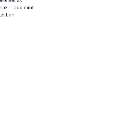
ellemes és
tnak. Több mint
átásban