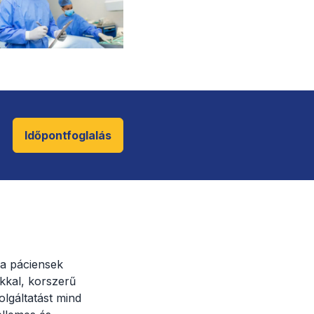
Időpontfoglalás
a páciensek
kkal, korszerű
lgáltatást mind