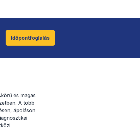
Időpontfoglalás
skörű és magas
zetben. A több
lésen, ápoláson
iagnosztikai
tközi