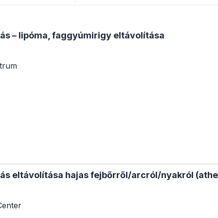
zás – lipóma, faggyúmirigy eltávolítása
ntrum
ozás eltávolítása hajas fejbőrről/arcról/nyakról (at
Center