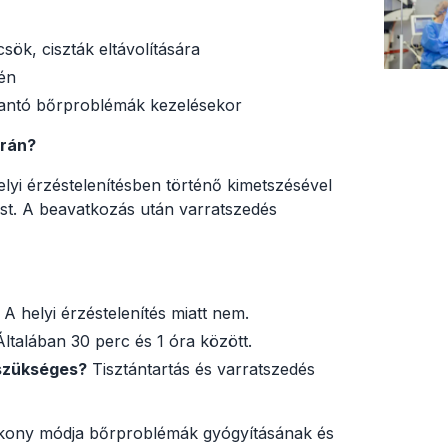
ök, ciszták eltávolítására
én
zantó bőrproblémák kezelésekor
orán?
helyi érzéstelenítésben történő kimetszésével
zást. A beavatkozás után varratszedés
A helyi érzéstelenítés miatt nem.
ltalában 30 perc és 1 óra között.
 szükséges?
Tisztántartás és varratszedés
kony módja bőrproblémák gyógyításának és