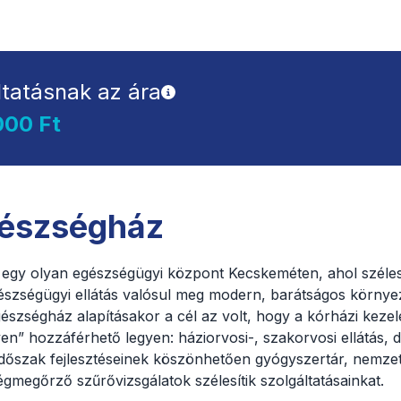
ltatásnak az ára
000 Ft
gészségház
egy olyan egészségügyi központ Kecskeméten, ahol széle
észségügyi ellátás valósul meg modern, barátságos környe
szségház alapításakor a cél az volt, hogy a kórházi keze
en” hozzáférhető legyen: háziorvosi-, szakorvosi ellátás, d
 időszak fejlesztéseinek köszönhetően gyógyszertár, nemze
gmegőrző szűrővizsgálatok szélesítik szolgáltatásainkat.