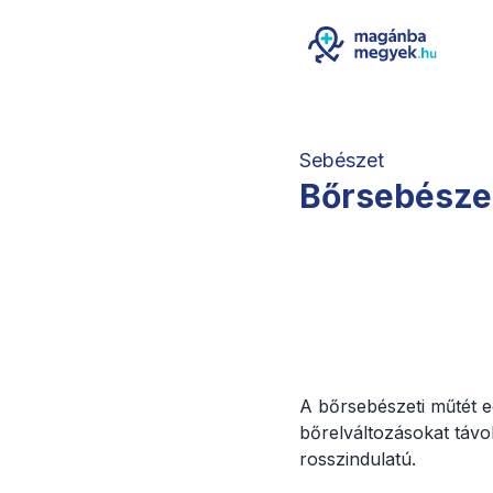
Sebészet
Bőrsebészet
A bőrsebészeti műtét 
bőrelváltozásokat távol
rosszindulatú.