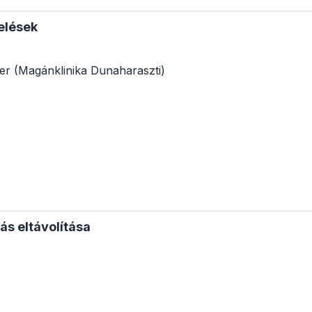
elések
ter (Magánklinika Dunaharaszti)
zás eltávolítása