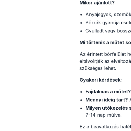
Mikor ajánlott?
Anyajegyek, szemölcs
Bőrrák gyanúja eset
Gyulladt vagy boss
Mi történik a műtét s
Az érintett bőrfelület 
eltávolítják az elválto
szükséges lehet.
Gyakori kérdések:
Fájdalmas a műtét?
Mennyi ideig tart?
Á
Milyen utókezelés
7-14 nap múlva.
Ez a beavatkozás haté