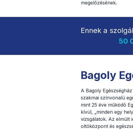
megelőzésének.
Ennek a szolgá
50 
Bagoly E
A Bagoly Egészségház 
szakmai színvonalú eg
mint 25 éve működő Egé
kívül, „minden egy hely
vizsgálatok. Az elmúlt
oltóközpont és egészsé