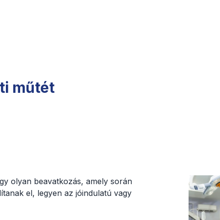
i műtét
egy olyan beavatkozás, amely során
ítanak el, legyen az jóindulatú vagy