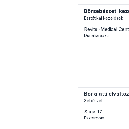
Bőrsebészeti kez
Esztétikai kezelések
Revital-Medical Cen
Dunaharaszti
Bőr alatti elválto
Sebészet
Sugár17
Esztergom