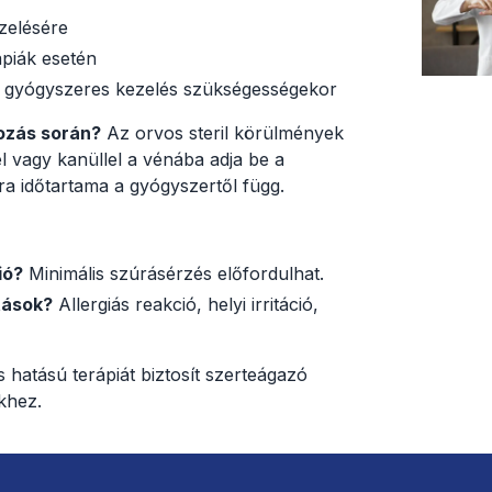
zelésére
piák esetén
y gyógyszeres kezelés szükségességekor
ozás során?
Az orvos steril körülmények
l vagy kanüllel a vénába adja be a
a időtartama a gyógyszertől függ.
ió?
Minimális szúrásérzés előfordulhat.
tások?
Allergiás reakció, helyi irritáció,
 hatású terápiát biztosít szerteágazó
khez.