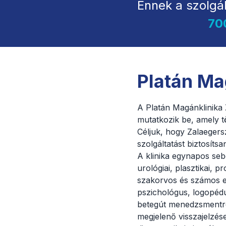
Ennek a szolgá
70
Platán Ma
A Platán Magánklinika
mutatkozik be, amely tö
Céljuk, hogy Zalaeger
szolgáltatást biztosíts
A klinika egynapos seb
urológiai, plasztikai, 
szakorvos és számos e
pszichológus, logopédu
betegút menedzsmentre
megjelenő visszajelzés