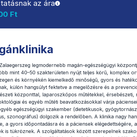
ltatásnak az ára
00 Ft
gánklinika
 Zalaegerszeg legmodernebb magán-egészségügyi központ
bb mint 40–50 szakterületen nyújt teljes körű, komplex orvo
szegen és környékén kiemelkedő minőségű, gyors és haték
anak, külön hangsúlyt fektetve a megelőzésre és a prevenci
észeti központtal, laparoszkópos műtétekkel, érsebészeti,
proktológiai és egyéb műtéti beavatkozásokkal várja páciense
gyéb egészségügyi szakember (dietetikusok, gyógytornász
s, szonográfus) dolgozik a rendelőben. A klinika nagy han
, a gyors időpontadásra és a páciensek elégedettségére, 
ek is tükröznek. A szolgáltatások között szerepelnek szako