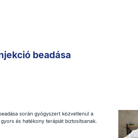
injekció beadása
 beadása során gyógyszert közvetlenül a
 gyors és hatékony terápiát biztosítsanak.