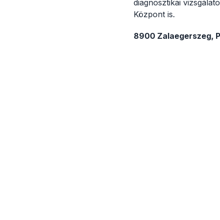
diagnosztikai vizsgála
Központ is.
8900 Zalaegerszeg, Pl