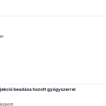
er
njekció beadása hozott gyógyszerrel
Központ