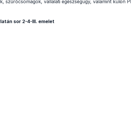
tok, szűrőcsomagok, vállalati egészségügy, valamint külön P
atán sor 2-4-III. emelet