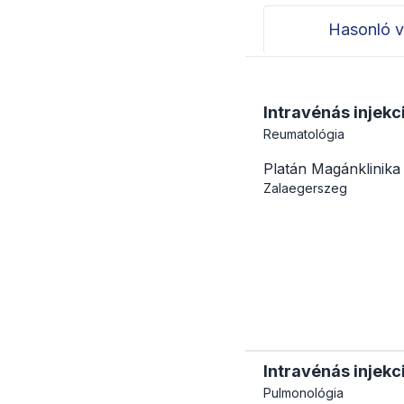
Hasonló v
Intravénás injek
Reumatológia
Platán Magánklinika
Zalaegerszeg
Intravénás injek
Pulmonológia