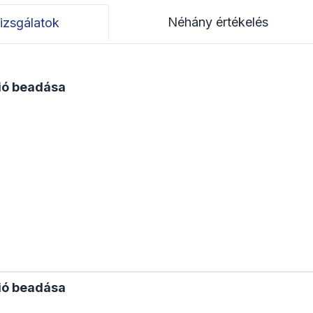
Néhány értékelés
izsgálatok
ció beadása
ció beadása