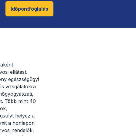
Időpontfoglalás
jaként
si ellátást.
ony egészségügyi
ós vizsgálatokra.
 nőgyógyászati,
it. Több mint 40
ok,
gsúlyt helyez a
amit a honlapon
rvosi rendelők,