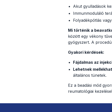
Akut gyulladások ke
Immunmoduláló terá
Folyadékpótlás vag
Mi történik a beavatk
között egy vékony tűve
gyógyszert. A procedúr
Gyakori kérdések:
Fájdalmas az injekc
Lehetnek mellékha
általános tünetek.
Ez a beadási mód gyors
reumatológiai kezelése