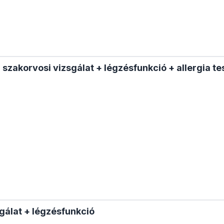
zakorvosi vizsgálat + légzésfunkció + allergia te
sgálat + légzésfunkció