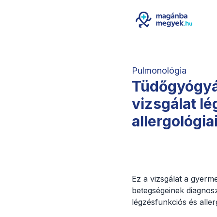
Pulmonológia
Tüdőgyógyás
vizsgálat l
allergológiai
Ez a vizsgálat a gyerme
betegségeinek diagnoszt
légzésfunkciós és allerg