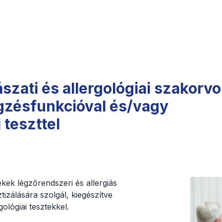
zati és allergológiai szakorvo
égzésfunkcióval és/vagy
 teszttel
kek légzőrendszeri és allergiás
izálására szolgál, kiegészítve
ológiai tesztekkel.