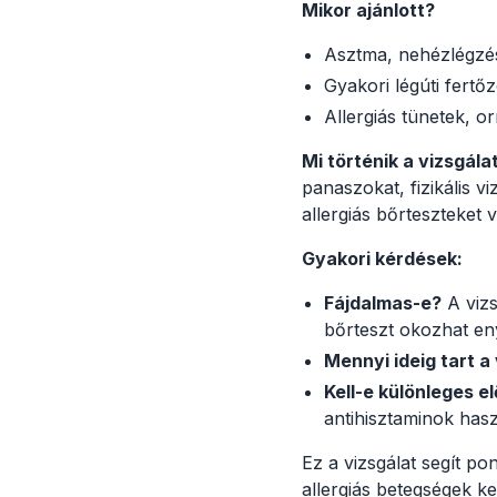
Mikor ajánlott?
Asztma, nehézlégzé
Gyakori légúti fertő
Allergiás tünetek, o
Mi történik a vizsgála
panaszokat, fizikális v
allergiás bőrteszteket v
Gyakori kérdések:
Fájdalmas-e?
A vizs
bőrteszt okozhat en
Mennyi ideig tart a
Kell-e különleges e
antihisztaminok hasz
Ez a vizsgálat segít p
allergiás betegségek ke