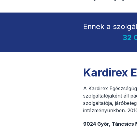
Ennek a szolgá
32 
Kardirex 
A Kardirex Egészségüg
szolgáltatójaként áll 
szolgáltatója, járóbete
intézményünkben. 2010
9024 Győr, Táncsics M