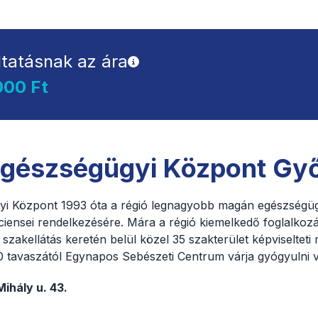
ltatásnak az ára
000 Ft
Egészségügyi Központ Gy
yi Központ 1993 óta a régió legnagyobb magán egészségüg
páciensei rendelkezésére. Mára a régió kiemelkedő foglalko
g szakellátás keretén belül közel 35 szakterület képviselteti
 tavaszától Egynapos Sebészeti Centrum várja gyógyulni v
ihály u. 43.