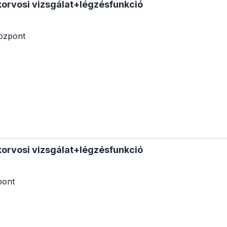
korvosi vizsgálat+légzésfunkció
özpont
korvosi vizsgálat+légzésfunkció
pont