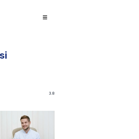
si
3.8