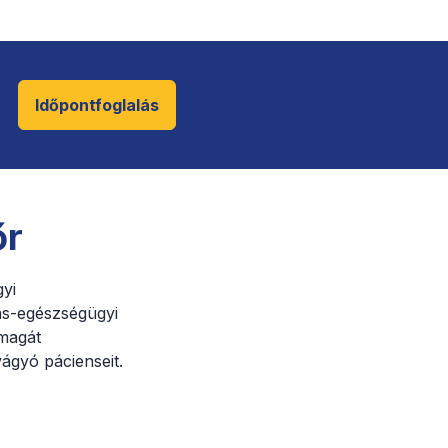
Időpontfoglalás
őr
yi
zás-egészségügyi
 magát
ágyó pácienseit.