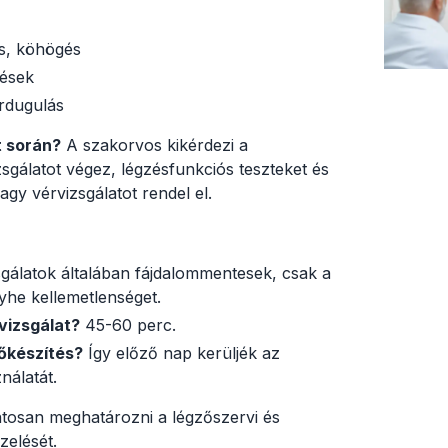
s, köhögés
zések
rrdugulás
t során?
A szakorvos kikérdezi a
izsgálatot végez, légzésfunkciós teszteket és
agy vérvizsgálatot rendel el.
gálatok általában fájdalommentesek, csak a
yhe kellemetlenséget.
 vizsgálat?
45-60 perc.
lőkészítés?
Így előző nap kerüljék az
nálatát.
ontosan meghatározni a légzőszervi és
zelését.