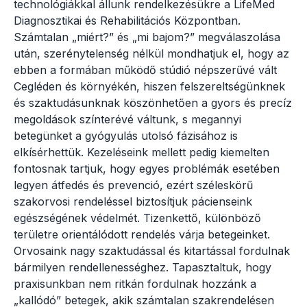
technológiákkal állunk rendelkezésükre a LifeMed
Diagnosztikai és Rehabilitációs Központban.
Számtalan „miért?” és „mi bajom?” megválaszolása
után, szerénytelenség nélkül mondhatjuk el, hogy az
ebben a formában működő stúdió népszerűvé vált
Cegléden és környékén, hiszen felszereltségünknek
és szaktudásunknak köszönhetően a gyors és precíz
megoldások színterévé váltunk, s megannyi
betegünket a gyógyulás utolsó fázisához is
elkísérhettük. Kezeléseink mellett pedig kiemelten
fontosnak tartjuk, hogy egyes problémák esetében
legyen átfedés és prevenció, ezért széleskörű
szakorvosi rendeléssel biztosítjuk pácienseink
egészségének védelmét. Tizenkettő, különböző
területre orientálódott rendelés várja betegeinket.
Orvosaink nagy szaktudással és kitartással fordulnak
bármilyen rendellenességhez. Tapasztaltuk, hogy
praxisunkban nem ritkán fordulnak hozzánk a
„kallódó” betegek, akik számtalan szakrendelésen