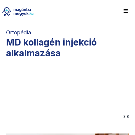
Ortopédia
MD kollagén injekció
alkalmazása
3.8