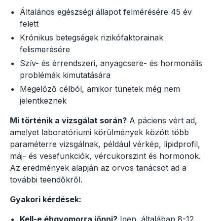
Általános egészségi állapot felmérésére 45 év
felett
Krónikus betegségek rizikófaktorainak
felismerésére
Szív- és érrendszeri, anyagcsere- és hormonális
problémák kimutatására
Megelőző célból, amikor tünetek még nem
jelentkeznek
Mi történik a vizsgálat során?
A páciens vért ad,
amelyet laboratóriumi körülmények között több
paraméterre vizsgálnak, például vérkép, lipidprofil,
máj- és vesefunkciók, vércukorszint és hormonok.
Az eredmények alapján az orvos tanácsot ad a
további teendőkről.
Gyakori kérdések:
Kell-e éhgyomorra jönni?
Igen, általában 8-12