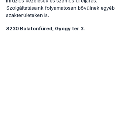
infúziós kezelések és számos új eljárás.
Szolgáltatásaink folyamatosan bővülnek egyéb
szakterületeken is.
8230 Balatonfüred, Gyógy tér 3.