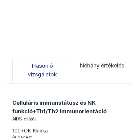
Néhány értékelés
Hasonló
vizsgálatok
Celluláris immunstátusz és NK
funkció+Th1/Th2 immunorientáció
AIDS-ellátás
100+OK Klinika
Budapest