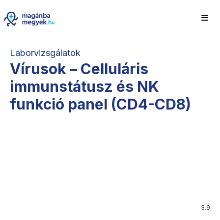
Laborvizsgálatok
Vírusok – Celluláris
immunstátusz és NK
funkció panel (CD4-CD8)
3.9