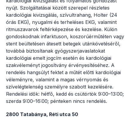
kardiológiai kivizsgálást és folyamatos gondozást
nyújt. Szolgáltatásai között szerepel részletes
kardiológiai kivizsgálás, szívultrahang, Holter (24
órás EKG), nyugalmi és terheléses EKG, valamint
ritmuszavarok feltérképezése és kezelése. Külön
gondoskodnak infarktuson, koszorúérműtéten vagy
stent beültetésen átesett betegek utánkövetéséről,
továbbá biztosítanak gyógyszerjavaslatokat
kardiológiai emelt jogcím esetén és kardiológiai
szakvéleményt jogosítvány érvényesítéséhez. A
rendelés hangsúlyt fektet a műtét előtti kardiológiai
véleményre, valamint a magas vérnyomás és
szívelégtelenség személyre szabott kezelésére.
Rendelési idők: hétfő, kedd és csütörtök 9:00–13:00;
szerda 9:00–16:00; pénteken nincs rendelés.
2800 Tatabánya, Réti utca 50