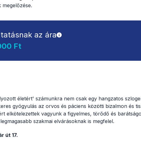
 megelőzése.
ltatásnak az ára
000 Ft
lyozott életért' számunkra nem csak egy hangzatos szloge
eres gyógyulás az orvos és páciens közötti bizalmon és tisz
ért elkötelezettek vagyunk a figyelmes, törődő és barátság
 a legmagasabb szakmai elvárásoknak is megfelel.
 út 17.