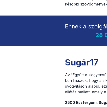
későbbi szövődmények
Ennek a szolgá
28 
Sugár17
Az 'Együtt a kiegyensú
ben hisszük, hogy a sik
gyógyításon alapul, ez
ellátás mellett, amely
2500 Esztergom, Sugár