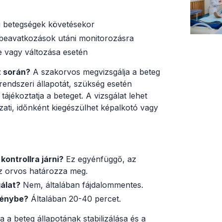
i betegségek követésekor
 beavatkozások utáni monitorozásra
e vagy változása esetén
t során?
A szakorvos megvizsgálja a beteg
grendszeri állapotát, szükség esetén
tájékoztatja a beteget. A vizsgálat lehet
szati, időnként kiegészülhet képalkotó vagy
kontrollra járni?
Ez egyénfüggő, az
az orvos határozza meg.
álat?
Nem, általában fájdalommentes.
génybe?
Általában 20-40 percet.
ja a beteg állapotának stabilizálása és a