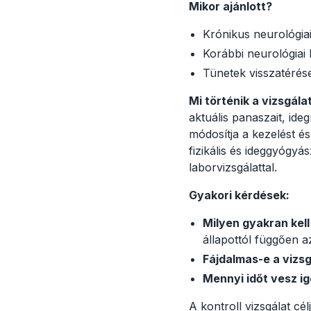
Mikor ajánlott?
Krónikus neurológia
Korábbi neurológiai
Tünetek visszatérés
Mi történik a vizsgála
aktuális panaszait, ide
módosítja a kezelést és 
fizikális és ideggyógyá
laborvizsgálattal.
Gyakori kérdések:
Milyen gyakran kell 
állapottól függően 
Fájdalmas-e a vizsg
Mennyi időt vesz i
A kontroll vizsgálat cél