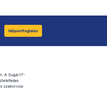
Időpontfoglalás
n. A Sugár17-
teletteljes
os szakorvosi