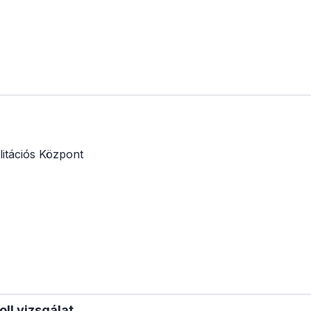
itációs Központ
oll vizsgálat