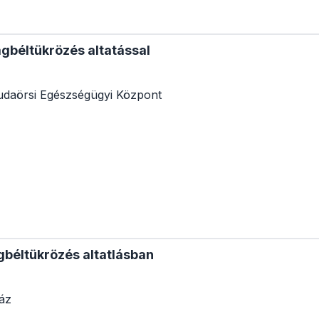
gbéltükrözés altatással
daörsi Egészségügyi Központ
béltükrözés altatlásban
áz