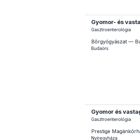
Gyomor- és vasta
Gasztroenterológia
Bőrgyógyászat — Bu
Budaörs
Gyomor és vastag
Gasztroenterológia
Prestige Magánkórh
Nyíregyháza