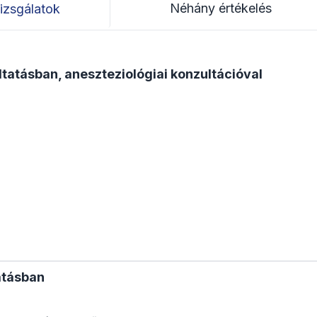
Néhány értékelés
izsgálatok
tatásban, aneszteziológiai konzultációval
atásban