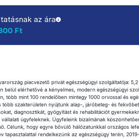
ltatásnak az ára
300 Ft
ország piacvezető privát egészségügyi szolgáltatója: 5,2 
n belül elérhetővé a kényelmes, modern egészségügyi szol
n, több mint 100 rendelőben mintegy 1000 orvossal és egé
 több szakterületen nyújtunk alap-, járóbeteg- és fekvőbete
okat, diagnosztikát, gyógyítást és rehabilitációt gyermekek
s vállalati ügyfeleknek. Ügyfeleink bizalmának köszönhető
ő. Célunk, hogy egyre bővülő hálózatunkkal országos lefe
év tapasztalattal rendelkezünk az egészségügy terén, 2019