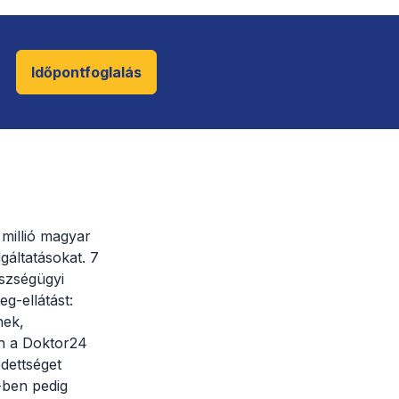
Időpontfoglalás
millió magyar
gáltatásokat. 7
szségügyi
g-ellátást:
nek,
en a Doktor24
dettséget
-ben pedig