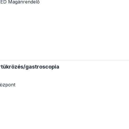
D Magánrendelő
rtükrözés/gastroscopia
központ