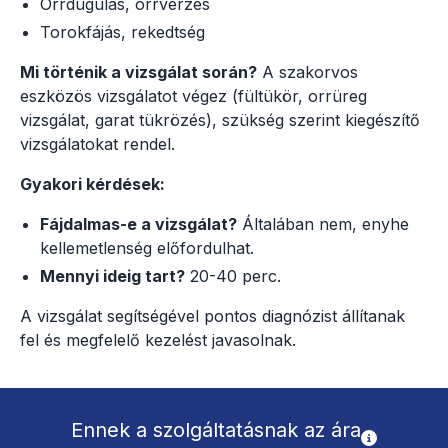
Orrdugulás, orrvérzés
Torokfájás, rekedtség
Mi történik a vizsgálat során?
A szakorvos
eszközös vizsgálatot végez (fültükör, orrüreg
vizsgálat, garat tükrözés), szükség szerint kiegészítő
vizsgálatokat rendel.
Gyakori kérdések:
Fájdalmas-e a vizsgálat?
Általában nem, enyhe
kellemetlenség előfordulhat.
Mennyi ideig tart?
20-40 perc.
A vizsgálat segítségével pontos diagnózist állítanak
fel és megfelelő kezelést javasolnak.
Ennek a szolgáltatásnak az ára