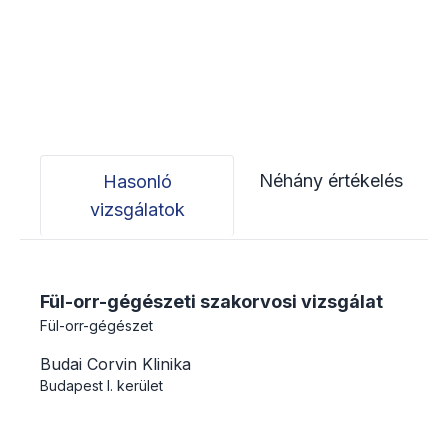
Néhány értékelés
Hasonló
vizsgálatok
Fül-orr-gégészeti szakorvosi vizsgálat
Fül-orr-gégészet
Budai Corvin Klinika
Budapest
I. kerület