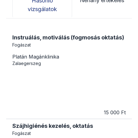
Néhány értékelés
Hasonló
vizsgálatok
Instruálás, motiválás (fogmosás oktatás)
Fogászat
Platán Magánklinika
Zalaegerszeg
15 000 Ft
Szájhigiénés kezelés, oktatás
Fogászat