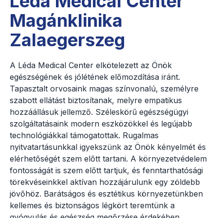
Léda Medical Center
Magánklinika
Zalaegerszeg
A Léda Medical Center elkötelezett az Önök
egészségének és jólétének előmozdítása iránt.
Tapasztalt orvosaink magas színvonalú, személyre
szabott ellátást biztosítanak, melyre empatikus
hozzáállásuk jellemző. Széleskörű egészségügyi
szolgáltatásaink modern eszközökkel és legújabb
technológiákkal támogatottak. Rugalmas
nyitvatartásunkkal igyekszünk az Önök kényelmét és
elérhetőségét szem előtt tartani. A környezetvédelem
fontosságát is szem előtt tartjuk, és fenntarthatósági
törekvéseinkkel aktívan hozzájárulunk egy zöldebb
jövőhöz. Barátságos és esztétikus környezetünkben
kellemes és biztonságos légkört teremtünk a
gyógyulás és egészség megőrzése érdekében.