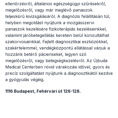
ellenőrzésről, általános egészségügyi szűrésekről,
megelőzésről, vagy már meglévő panaszok
teljeskörű kivizsgálásáról. A diagnózis felállításán túl,
helyben megoldást nyújtunk a mozgásszervi
panaszok kezelésére fizikoterápiás kezeléseinkkel,
valamint járóbetegellátás keretein belül konzultálhat
szakorvosainkkal. Fejlett diagnosztikai eszközökkel,
szakértelemmel, vendégközpontú ellátással várjuk a
hozzánk betérő pácienseket, legyen szó
megelőzésről, vagy betegségkezelésről. Az Újbuda
Medical Centerben rövid várakozási idővel, gyors és
precíz szolgáltatást nyújtunk a diagnosztikától kezdve
a gyógyulás végéig.
1116 Budapest, Fehérvári út 126-128.