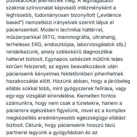
publikációkat jelentetnek meg. A legmagasabb
szakmai színvonalat képviselő intézményként a
legfrissebb, tudományosan bizonyított („evidence
based”) nemzetközi irányelvek szerint látjuk el
pácienseinket. Modern technikai háttérrel,
műszerparkkal (RTG, mammográfia, ultrahang,
terheléses EKG, endoszkópia, laborvizsgálatok stb.)
rendelkezünk, amely széleskörű diagnosztikai
hátteret biztosít. Egynapos sebészeti műtőnk teljes
körűen felszerelt, az egyes beavatkozások után
pácienseink kényelmes fektetőinkben pihenhetnek
hazabocsátás előtt. Hiszünk abban, hogy a járóbeteg
ellátás sokkal több, mint gyógyszerek felírása, vagy
egy-egy vizsgálat elrendelése. Kiemelten fontos
számunkra, hogy nem csak a tünetekre, hanem a
páciensre egészében figyelünk, mivel ez a komplex
megközelítés eredményesebb egészségügyi ellátást
biztosít. Célunk, hogy pácienseink hosszú távú
partnerei legyünk a gyógyításban és az