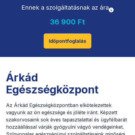
Ennek a szolgáltatásnak az ára
36 900 Ft
Időpontfoglalás
Árkád
Egészségközpont
Az Árkád Egészségközpontban elkötelezettek
vagyunk az ön egészsége és jóléte iránt. Képzett
szakorvosaink sok éves tapasztalattal és ügyfélbarát
hozzáállással várják gyógyulni vágyó vendégeinket.
Színvonalas egészségügyi szolgáltatásaink minőségi