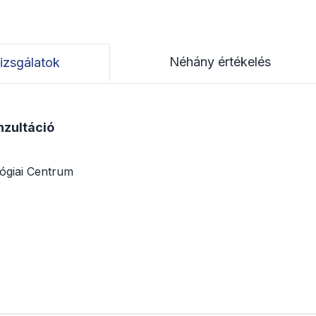
Néhány értékelés
izsgálatok
nzultáció
lógiai Centrum