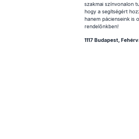
szakmai színvonalon tud
hogy a segítségért ho
hanem pácienseink is o
rendelőnkben!
1117 Budapest, Fehérvá