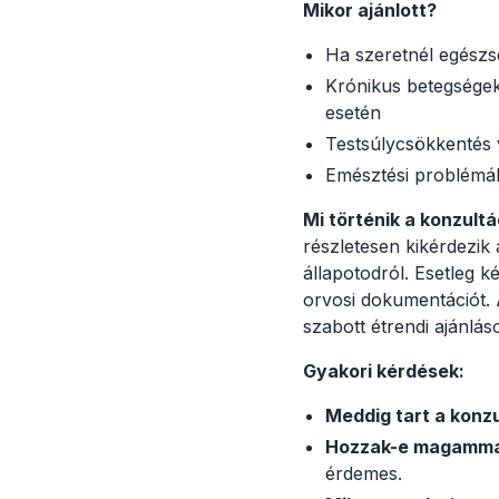
Mikor ajánlott?
Ha szeretnél egészs
Krónikus betegsége
esetén
Testsúlycsökkentés 
Emésztési problémák
Mi történik a konzult
részletesen kikérdezik
állapotodról. Esetleg
orvosi dokumentációt.
szabott étrendi ajánlás
Gyakori kérdések:
Meddig tart a konz
Hozzak-e magamma
érdemes.