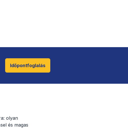
Időpontfoglalás
ra: olyan
ssel és magas