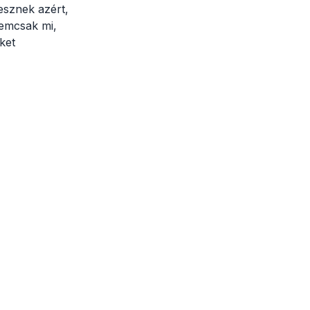
tesznek azért,
nemcsak mi,
ket