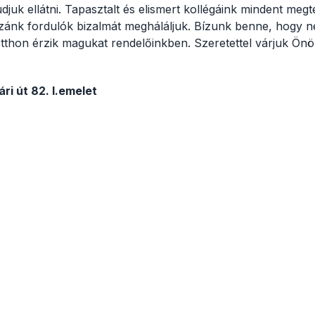
juk ellátni. Tapasztalt és elismert kollégáink mindent meg
zzánk fordulók bizalmát megháláljuk. Bízunk benne, hogy 
tthon érzik magukat rendelőinkben. Szeretettel várjuk Önö
ri út 82. I.emelet