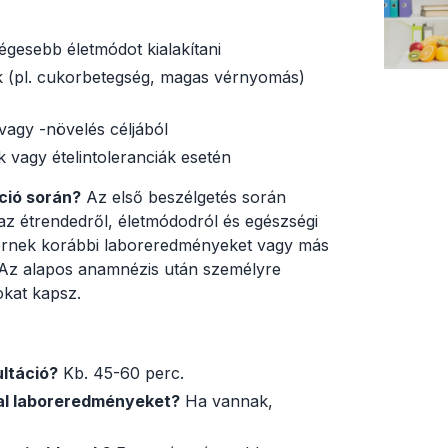
égesebb életmódot kialakítani
k (pl. cukorbetegség, magas vérnyomás)
vagy -növelés céljából
 vagy ételintoleranciák esetén
áció során?
Az első beszélgetés során
 az étrendedről, életmódodról és egészségi
 kérnek korábbi laboreredményeket vagy más
 Az alapos anamnézis után személyre
okat kapsz.
ultáció?
Kb. 45-60 perc.
l laboreredményeket?
Ha vannak,