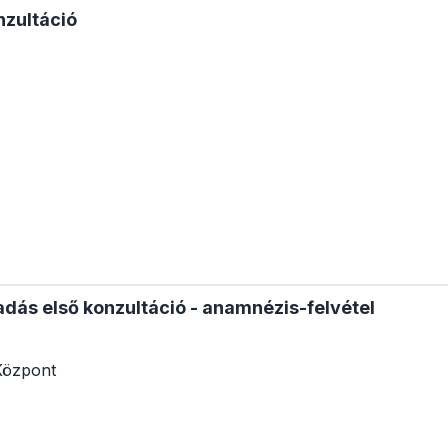
nzultáció
adás első konzultáció - anamnézis-felvétel
Központ