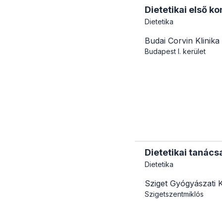
Dietetikai első ko
Dietetika
Budai Corvin Klinika
Budapest
I. kerület
Dietetikai tanács
Dietetika
Sziget Gyógyászati 
Szigetszentmiklós