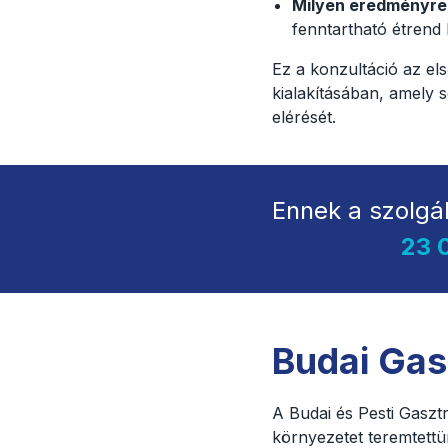
Milyen eredményre
fenntartható étrend k
Ez a konzultáció az el
kialakításában, amely s
elérését.
Ennek a szolgá
23 
Budai Gas
A Budai és Pesti Gaszt
környezetet teremtettü