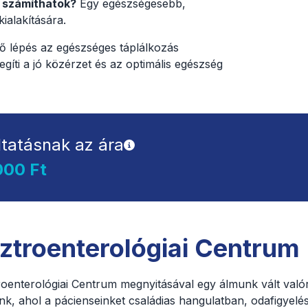
 számíthatok?
Egy egészségesebb,
ialakítására.
ső lépés az egészséges táplálkozás
egíti a jó közérzet és az optimális egészség
ltatásnak az ára
000 Ft
ztroenterológiai Centrum
roenterológiai Centrum megnyitásával egy álmunk vált való
nk, ahol a pácienseinket családias hangulatban, odafigyelé