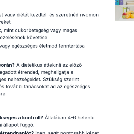
st vagy diétát kezdtél, és szeretnéd nyomon
yeket
k, mint cukorbetegség vagy magas
kezelésének követése
vagy egészséges életmód fenntartása
 során?
A dietetikus áttekinti az előző
egadott étrended, meghallgatja a
eges nehézségeidet. Szükség szerint
 és további tanácsokat ad az egészséges
ra.
kséges a kontroll?
Általában 4-6 hetente
i állapot függő.
 étrendnaplót?
Igen, segít pontosabb képet