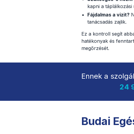
kapni a táplálkozási
Fájdalmas a vizit?
N
tanácsadás zajlik.
Ez a kontroll segít ab
hatékonyak és fenntar
megőrzését.
Ennek a szolgá
24 
Budai Eg