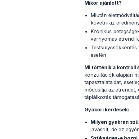
Mikor ajánlott?
Miután életmódváltá
követni az eredmén
Krónikus betegsége
vérnyomás étrendi 
Testsúlycsökkentés 
esetén
Mi történik a kontroll
konzultációk alapján m
tapasztalataidat, esetl
módosítja az étrendet,
táplálkozás támogatásá
Gyakori kérdések:
Milyen gyakran szü
javasolt, de ez egyén
Szükséges-e hozni