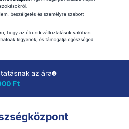
 szokásokról.
em, beszélgetés és személyre szabott
ban, hogy az étrendi változtatások valóban
thatóak legyenek, és támogatja egészséged
ltatásnak az ára
900 Ft
észségközpont