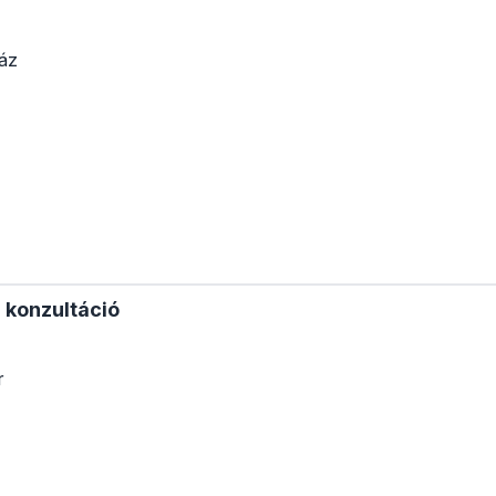
áz
l konzultáció
r