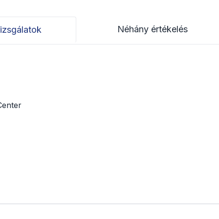
Néhány értékelés
izsgálatok
Center
l