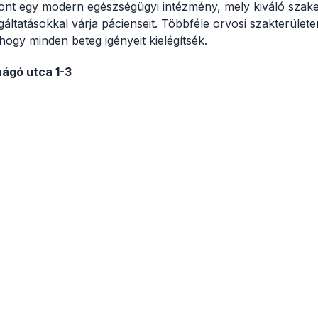
nt egy modern egészségügyi intézmény, mely kiváló szak
áltatásokkal várja pácienseit. Többféle orvosi szakterület
 hogy minden beteg igényeit kielégítsék.
hágó utca 1-3