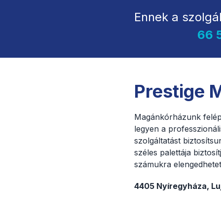
Ennek a szolgá
66 
Prestige
Magánkórházunk felépít
legyen a professzionál
szolgáltatást biztosít
széles palettája biztos
számukra elengedhetetl
4405 Nyíregyháza, Luj