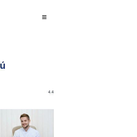
cú
4.4