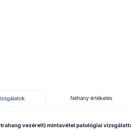
Néhány értékelés
izsgálatok
ltrahang vezérelt) mintavétel patológiai vizsgálatt