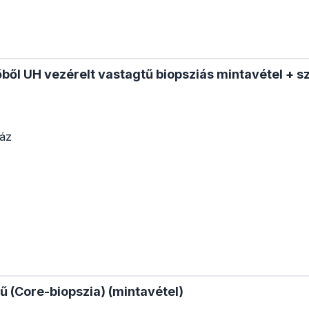
ből UH vezérelt vastagtű biopsziás mintavétel + s
ház
ű (Core-biopszia) (mintavétel)