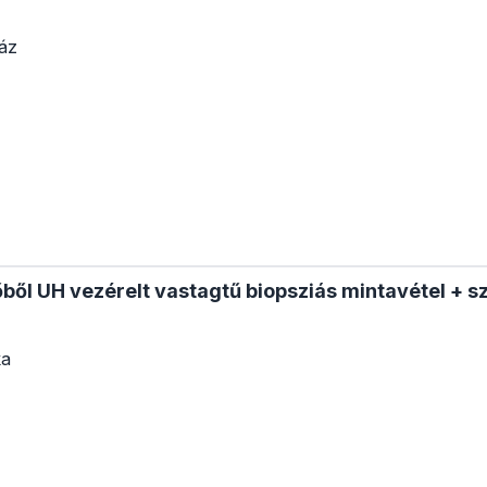
áz
ből UH vezérelt vastagtű biopsziás mintavétel + s
ka