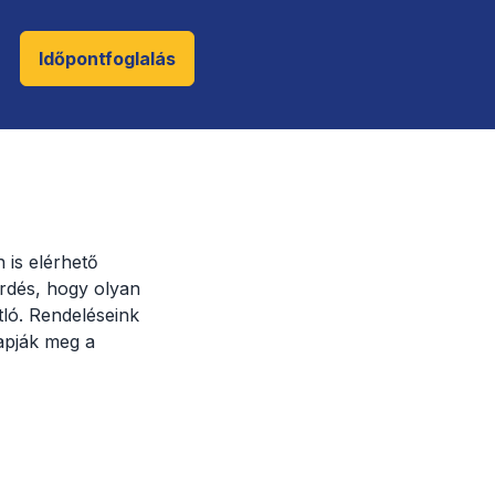
Időpontfoglalás
 is elérhető
érdés, hogy olyan
tló. Rendeléseink
kapják meg a