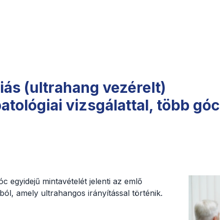
iás (ultrahang vezérelt)
atológiai vizsgálattal, több gó
c egyidejű mintavételét jelenti az emlő
ól, amely ultrahangos irányítással történik.