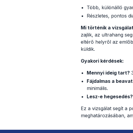
Több, különálló gya
Részletes, pontos d
Mi történik a vizsgála
zajlik, az ultrahang se
eltérő helyről az emlőb
küldik.
Gyakori kérdések:
Mennyi ideig tart?
3
Fájdalmas a beava
minimális.
Lesz-e hegesedés?
Ez a vizsgálat segít a 
meghatározásában, ami 