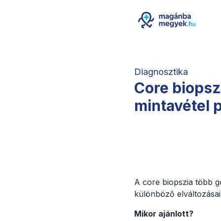
Diagnosztika
Core biopsz
mintavétel p
A core biopszia több gó
különböző elváltozásaib
Mikor ajánlott?