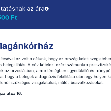
ltatásnak az ára
500 Ft
 Magánkórház
ésével az volt a célunk, hogy az ország keleti szegletében
is betegellátás. A név kötelez, ezért számunkra presztízsk
sunk az orvoslásban, ami a térségben egyedülálló és hiánypó
ítja, hogy a betegek a diagnózis felállítása után egy helyen 
enül szükséges vizsgálatokat, műtéti beavatkozásokat.
za utca 16.