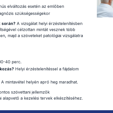
nús elváltozás esetén az emlőben
iagnózis szükségességekor
t során?
A vizsgálat helyi érzéstelenítésben
gítségével célzottan mintát vesznek több
en, majd a szöveteket patológiai vizsgálatra
0-40 perc.
tkozás?
Helyi érzéstelenítéssel a fájdalom
A mintavétel helyén apró heg maradhat.
pontos szövettani jellemzők
alapvető a kezelési tervek elkészítéséhez.