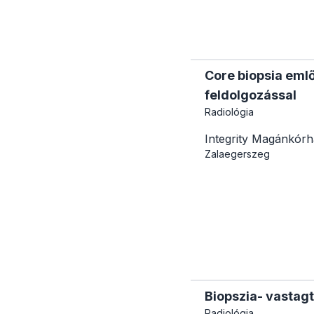
Core biopsia emlő
feldolgozással
Radiológia
Integrity Magánkór
Zalaegerszeg
Biopszia- vastagt
Radiológia