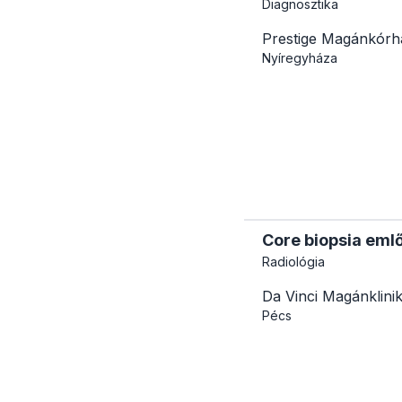
Diagnosztika
Prestige Magánkórh
Nyíregyháza
Core biopsia emlő
Radiológia
Da Vinci Magánklini
Pécs