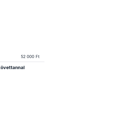
52 000 Ft
zövettannal