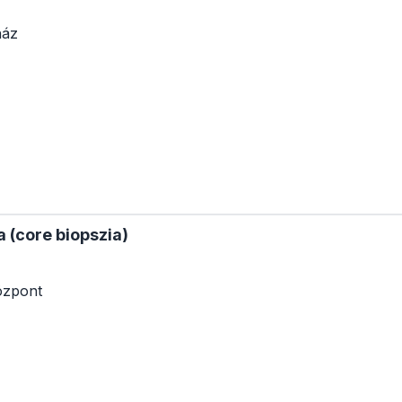
ház
 (core biopszia)
özpont