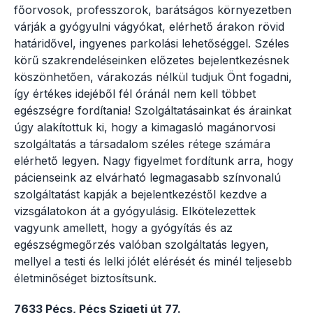
főorvosok, professzorok, barátságos környezetben
várják a gyógyulni vágyókat, elérhető árakon rövid
határidővel, ingyenes parkolási lehetőséggel. Széles
körű szakrendeléseinken előzetes bejelentkezésnek
köszönhetően, várakozás nélkül tudjuk Önt fogadni,
így értékes idejéből fél óránál nem kell többet
egészségre fordítania! Szolgáltatásainkat és árainkat
úgy alakítottuk ki, hogy a kimagasló magánorvosi
szolgáltatás a társadalom széles rétege számára
elérhető legyen. Nagy figyelmet fordítunk arra, hogy
pácienseink az elvárható legmagasabb színvonalú
szolgáltatást kapják a bejelentkezéstől kezdve a
vizsgálatokon át a gyógyulásig. Elkötelezettek
vagyunk amellett, hogy a gyógyítás és az
egészségmegőrzés valóban szolgáltatás legyen,
mellyel a testi és lelki jólét elérését és minél teljesebb
életminőséget biztosítsunk.
7633 Pécs, Pécs Szigeti út 77.