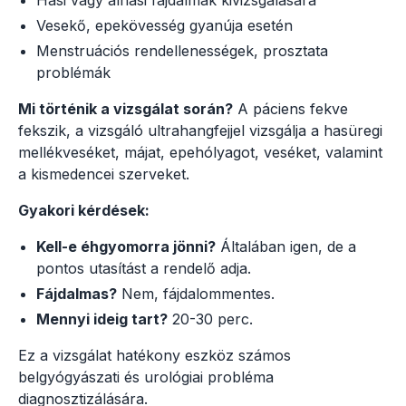
Vesekő, epekövesség gyanúja esetén
Menstruációs rendellenességek, prosztata
problémák
Mi történik a vizsgálat során?
A páciens fekve
fekszik, a vizsgáló ultrahangfejjel vizsgálja a hasüregi
mellékveséket, májat, epehólyagot, veséket, valamint
a kismedencei szerveket.
Gyakori kérdések:
Kell-e éhgyomorra jönni?
Általában igen, de a
pontos utasítást a rendelő adja.
Fájdalmas?
Nem, fájdalommentes.
Mennyi ideig tart?
20-30 perc.
Ez a vizsgálat hatékony eszköz számos
belgyógyászati és urológiai probléma
diagnosztizálására.